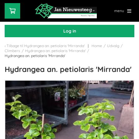
menu
Log in
Tilbage til
Hydrangea an. petiolaris 'Mirranda'
Home
/
Udvalg
/
Climbers
/
Hydrangea an. petiolaris 'Mirranda'
/
Hydrangea an. petiolaris 'Mirranda'
Hydrangea an. petiolaris 'Mirranda'